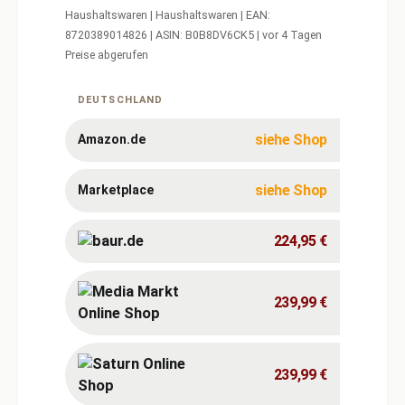
Haushaltswaren | Haushaltswaren | EAN:
8720389014826 | ASIN: B0B8DV6CK5 | vor 4 Tagen
Preise abgerufen
Aktuelle
Preise
für
DEUTSCHLAND
Philips
Nudelmaschine
Serie
siehe Shop
Amazon.de
7000,
siehe Shop
Marketplace
224,95 €
239,99 €
239,99 €