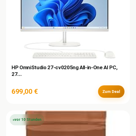
HP OmniStudio 27-cv0205ng All-in-One AI PC,
27...
699,00 €
Zum Deal
vor 10 Stunden