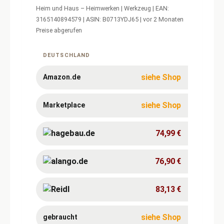
Heim und Haus – Heimwerken | Werkzeug | EAN:
3165140894579 | ASIN: B0713YDJ65 | vor 2 Monaten
Preise abgerufen
Aktuelle
Preise
für
DEUTSCHLAND
Bosch
Professional
12V
siehe Shop
Amazon.de
System
Akku
GBA
siehe Shop
Marketplace
74,99 €
76,90 €
83,13 €
siehe Shop
gebraucht