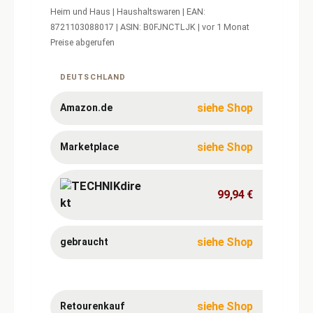
Heim und Haus | Haushaltswaren | EAN:
8721103088017 | ASIN: B0FJNCTLJK | vor 1 Monat
Preise abgerufen
Aktuelle
Preise
für
DEUTSCHLAND
Philips
Hue
Flux
siehe Shop
Amazon.de
5m
LED-
Lightstrip,
siehe Shop
Marketplace
1200
99,94 €
siehe Shop
gebraucht
siehe Shop
Retourenkauf