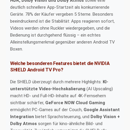
HDR, Dolby Vision und Dolby Atmos
sowie eine
deutlich schnellere App-Startzeit als konkurrierende
Geräte. 78% der Käufer vergeben 5 Sterne. Besonders
beeindruckend ist die Stabilität: Apps reagieren sofort,
Videos werden ohne Ruckler wiedergegeben, und die
Bedienung ist durchgehend flüssig – ein echtes
Alleinstellungsmerkmal gegenüber anderen Android TV
Boxen.
Welche besonderen Features bietet die NVIDIA
SHIELD Android TV Pro?
Die SHIELD überzeugt durch mehrere Highlights:
KI-
unterstützte Video-Hochskalierung
(AI Upscaling)
macht HD- und Full-HD-Inhalte auf 4K-Fernsehern
sichtbar schärfer,
GeForce NOW Cloud Gaming
ermöglicht PC-Games auf der Couch,
Google Assistant
Integration
bietet Sprachsteuerung, und
Dolby Vision +
Dolby Atmos
sorgen für kino-ähnliche Bild- und