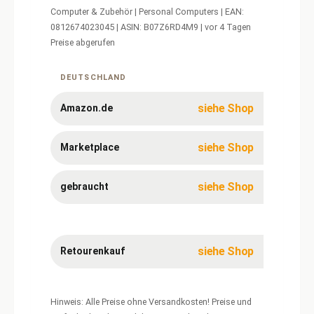
Computer & Zubehör | Personal Computers | EAN:
0812674023045 | ASIN: B07Z6RD4M9 | vor 4 Tagen
Preise abgerufen
Aktuelle
Preise
für
DEUTSCHLAND
NVIDIA
SHIELD
Android
siehe Shop
Amazon.de
TV
Pro
Multimedia
siehe Shop
Marketplace
siehe Shop
gebraucht
siehe Shop
Retourenkauf
Hinweis: Alle Preise ohne Versandkosten! Preise und